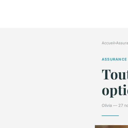
Accueil
›
Assur
ASSURANCE
Tout
opti
Olivia — 27 n