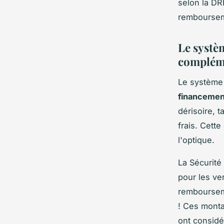
selon la DR
rembourseme
Le systè
complém
Le système
financemen
dérisoire, t
frais. Cett
l'optique.
La Sécurité
pour les ve
remboursem
! Ces monta
ont consid