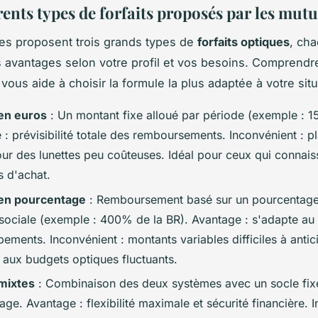
rents types de forfaits proposés par les mutu
es proposent trois grands types de
forfaits optiques
, ch
 avantages selon votre profil et vos besoins. Comprendr
vous aide à choisir la formule la plus adaptée à votre situ
 en euros
: Un montant fixe alloué par période (exemple : 1
: prévisibilité totale des remboursements. Inconvénient : p
r des lunettes peu coûteuses. Idéal pour ceux qui connaiss
s d'achat.
 en pourcentage
: Remboursement basé sur un pourcentage
 sociale (exemple : 400% de la BR). Avantage : s'adapte au 
ements. Inconvénient : montants variables difficiles à antic
 aux budgets optiques fluctuants.
 mixtes
: Combinaison des deux systèmes avec un socle fix
ge. Avantage : flexibilité maximale et sécurité financière. 