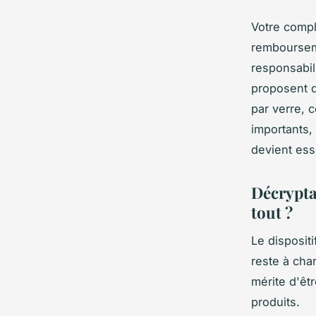
Votre comp
rembourseme
responsabil
proposent d
par verre, 
importants,
devient ess
Décrypta
tout ?
Le disposit
reste à cha
mérite d'êt
produits.