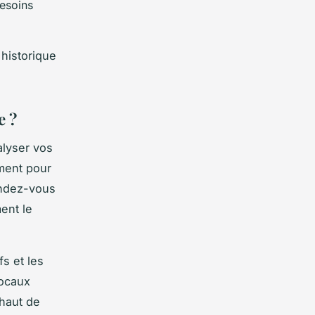
esoins
historique
e ?
alyser vos
ment pour
endez-vous
ent le
fs et les
focaux
 haut de