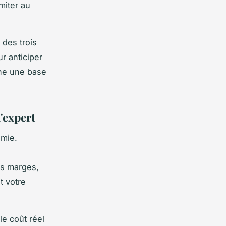
miter au
 des trois
r anticiper
nne une base
'expert
omie.
rs marges,
t votre
e coût réel