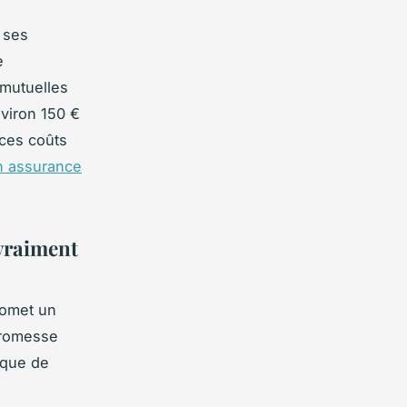
e ses
e
 mutuelles
nviron 150 €
 ces coûts
en assurance
 vraiment
romet un
promesse
ique de