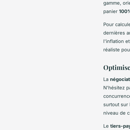
gamme, orie
panier
100
Pour calcul
dernières a
l'inflation
réaliste pou
Optimise
La
négociat
N'hésitez pa
concurrence
surtout sur
niveau de c
Le
tiers-pa