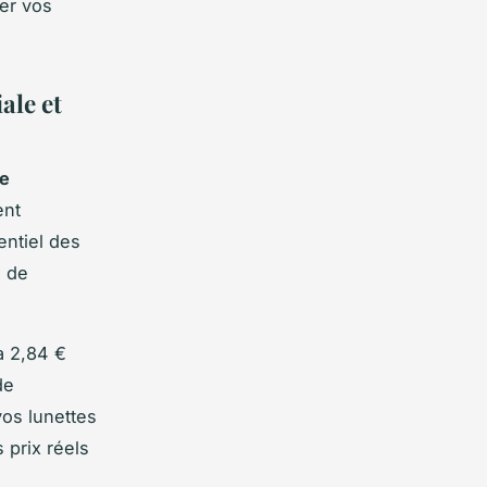
er vos
ale et
e
ent
entiel des
s de
à 2,84 €
de
os lunettes
 prix réels