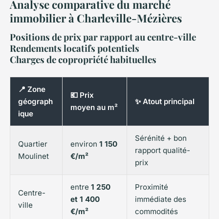
Analyse comparative du marché
immobilier à Charleville-Mézières
Positions de prix par rapport au centre-ville
Rendements locatifs potentiels
Charges de copropriété habituelles
📍 Zone
💶 Prix
géograph
✨ Atout principal
moyen au m²
ique
Sérénité + bon
Quartier
environ
1 150
rapport qualité-
Moulinet
€/m²
prix
entre
1 250
Proximité
Centre-
et 1 400
immédiate des
ville
€/m²
commodités