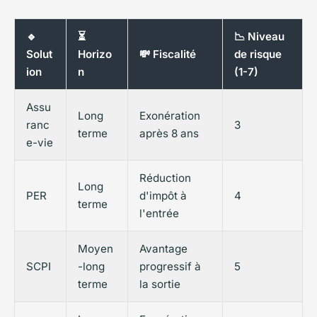
🔹
⏳
📉 Niveau
Solut
Horizo
💸 Fiscalité
de risque
ion
n
(1-7)
Assu
Long
Exonération
ranc
3
terme
après 8 ans
e-vie
Réduction
Long
PER
d'impôt à
4
terme
l'entrée
Moyen
Avantage
SCPI
-long
progressif à
5
terme
la sortie